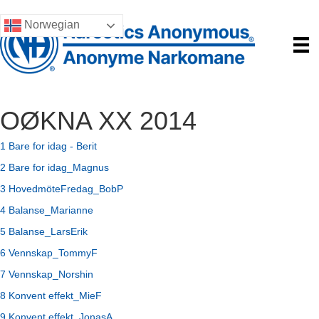
Norwegian
OØKNA XX 2014
1 Bare for idag - Berit
2 Bare for idag_Magnus
3 HovedmöteFredag_BobP
4 Balanse_Marianne
5 Balanse_LarsErik
6 Vennskap_TommyF
7 Vennskap_Norshin
8 Konvent effekt_MieF
9 Konvent effekt_JonasA