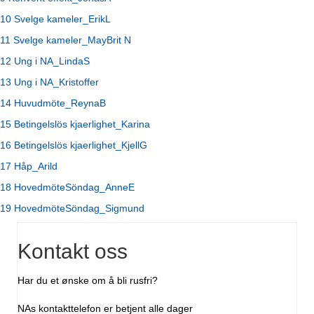
10 Svelge kameler_ErikL
11 Svelge kameler_MayBrit N
12 Ung i NA_LindaS
13 Ung i NA_Kristoffer
14 Huvudmöte_ReynaB
15 Betingelslös kjaerlighet_Karina
16 Betingelslös kjaerlighet_KjellG
17 Håp_Arild
18 HovedmöteSöndag_AnneE
19 HovedmöteSöndag_Sigmund
Kontakt oss
Har du et ønske om å bli rusfri?
NAs kontakttelefon er betjent alle dager