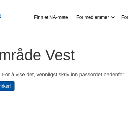
Finn et NA-møte
For medlemmer
For
Område Vest
 For å vise det, vennligst skriv inn passordet nedenfor:
irker!