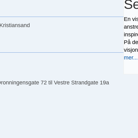
Se
En vis
Kristiansand
anstr
inspi
På det
visjo
mer...
Dronningensgate 72 til Vestre Strandgate 19a