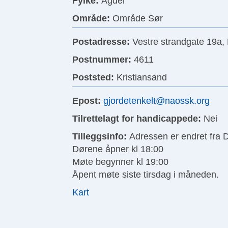
Fylke:
Agder
Område:
Område Sør
Postadresse:
Vestre strandgate 19a, 
Postnummer:
4611
Poststed:
Kristiansand
Epost:
gjordetenkelt@naossk.org
Tilrettelagt for handicappede:
Nei
Tilleggsinfo:
Adressen er endret fra 
Dørene åpner kl 18:00
Møte begynner kl 19:00
Åpent møte siste tirsdag i måneden.
Kart